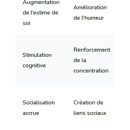
Augmentation
Me
Amélioration
de l’estime de
ci
de l'humeur
soi
s
R
Renforcement
Stimulation
d
de la
cognitive
m
concentration
c
A
Socialisation
Création de
d
accrue
liens sociaux
de